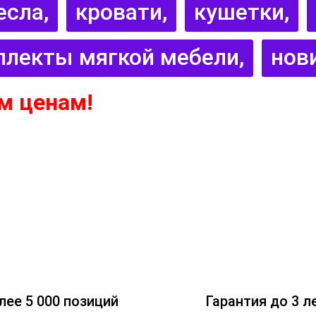
есла,
кровати,
кушетки,
плекты мягкой мебели,
нов
м ценам!
лее 5 000 позиций
Гарантия до 3 л