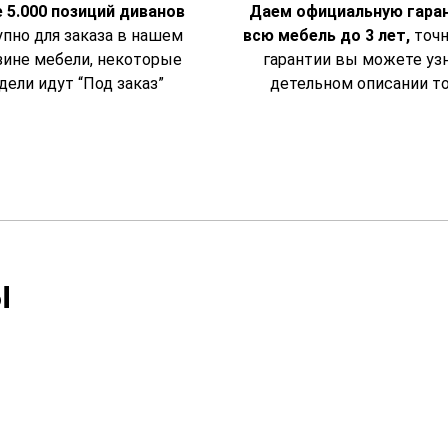
 5.000 позиций диванов
Даем официальную гара
пно для заказа в нашем
всю мебель до 3 лет,
точн
зине мебели, некоторые
гарантии вы можете уз
дели идут “Под заказ”
детельном описании т
ы